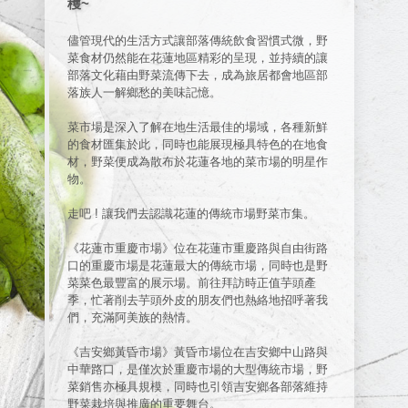
穫~
儘管現代的生活方式讓部落傳統飲食習慣式微，野
菜食材仍然能在花蓮地區精彩的呈現，並持續的讓
部落文化藉由野菜流傳下去，成為旅居都會地區部
落族人一解鄉愁的美味記憶。
菜市場是深入了解在地生活最佳的場域，各種新鮮
的食材匯集於此，同時也能展現極具特色的在地食
材，野菜便成為散布於花蓮各地的菜市場的明星作
物。
走吧 ! 讓我們去認識花蓮的傳統市場野菜市集。
《花蓮市重慶市場》位在花蓮市重慶路與自由街路
口的重慶市場是花蓮最大的傳統市場，同時也是野
菜菜色最豐富的展示場。前往拜訪時正值芋頭產
季，忙著削去芋頭外皮的朋友們也熱絡地招呼著我
們，充滿阿美族的熱情。
《吉安鄉黃昏市場》黃昏市場位在吉安鄉中山路與
中華路口，是僅次於重慶市場的大型傳統市場，野
菜銷售亦極具規模，同時也引領吉安鄉各部落維持
野菜栽培與推廣的重要舞台。