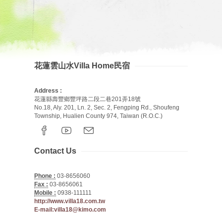
花蓮雲山水Villa Home民宿
Address :
花蓮縣壽豐鄉豐坪路二段二巷201弄18號
No.18, Aly. 201, Ln. 2, Sec. 2, Fengping Rd., Shoufeng
Township, Hualien County 974, Taiwan (R.O.C.)
Contact Us
Phone :
03-8656060
Fax :
03-8656061
Mobile :
0938-111111
http://www.villa18.com.tw
E-mail:villa18@kimo.com