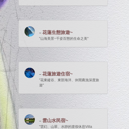
花蓮生態旅遊~
山海美景~千姿百態的生命之美
花蓮旅遊住宿~
花東縱谷、東部海洋、休閒農漁深度旅
遊
雲山水民宿~
雲幻、山翠、水靜的渡假休息Villa