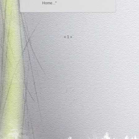
Home...
«
1
»