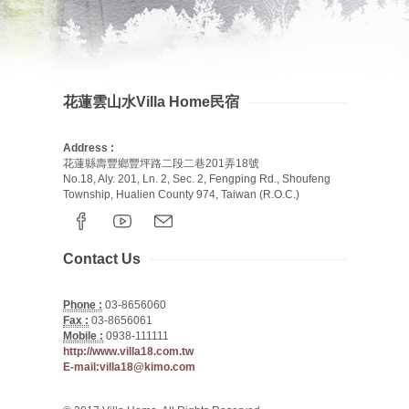
花蓮雲山水Villa Home民宿
Address :
花蓮縣壽豐鄉豐坪路二段二巷201弄18號
No.18, Aly. 201, Ln. 2, Sec. 2, Fengping Rd., Shoufeng
Township, Hualien County 974, Taiwan (R.O.C.)
Contact Us
Phone :
03-8656060
Fax :
03-8656061
Mobile :
0938-111111
http://www.villa18.com.tw
E-mail:villa18@kimo.com