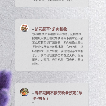
全台最美十大民宿票選第一名！
拈花惹草~多肉植物
多肉植物又被稱作肉質植物，是指植物
能在氣候或土壤乾旱的條件下擁有肥大的
葉或莖甚至是貯藏器官，多肉植物主要生
長於沙漠及海岸乾旱地區。它們的根、莖
特別肥大，葉片退化，以利於儲存大量的
水分。多肉植物主要分布在景天科、龍舌
蘭科、大戟科、夾竹桃科、百合科、番杏
科等。
春節期間不接受晚餐預定( 除
夕~初五 )