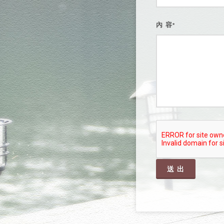
內 容
*
送 出