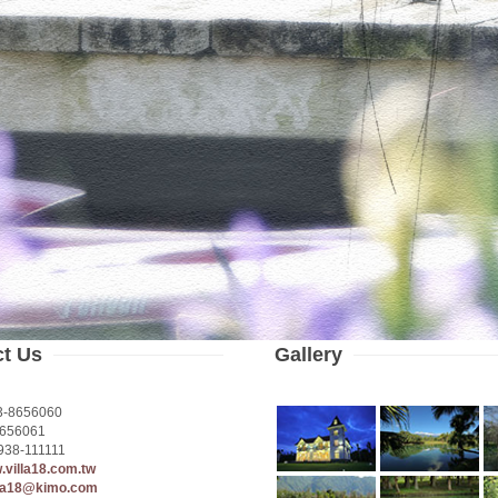
ct Us
Gallery
3-8656060
656061
938-111111
w.villa18.com.tw
lla18@kimo.com