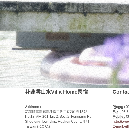
花蓮雲山水Villa Home民宿
Conta
Address :
Phone :
0
花蓮縣壽豐鄉豐坪路二段二巷201弄18號
Fax :
03-8
No.18, Aly. 201, Ln. 2, Sec. 2, Fengping Rd.,
Mobile :
0
Shoufeng Township, Hualien County 974,
http://ww
Taiwan (R.O.C.)
E-mail:vi