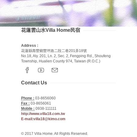
花蓮雲山水Villa Home民宿
Address :
花蓮縣壽豐鄉豐坪路二段二巷201弄18號
No.18, Aly. 201, Ln. 2, Sec. 2, Fengping Rd., Shoufeng
Township, Hualien County 974, Taiwan (R.O.C.)
Contact Us
Phone :
03-8656060
Fax :
03-8656061
Mobile :
0938-111111
http://www.villa18.com.tw
E-mail:villa18@kimo.com
© 2017 Villa Home. All Rights Reserved.