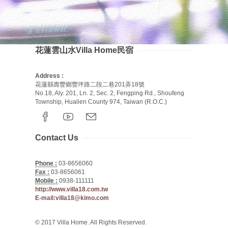
花蓮雲山水Villa Home民宿
Address :
花蓮縣壽豐鄉豐坪路二段二巷201弄18號
No.18, Aly. 201, Ln. 2, Sec. 2, Fengping Rd., Shoufeng
Township, Hualien County 974, Taiwan (R.O.C.)
Contact Us
Phone :
03-8656060
Fax :
03-8656061
Mobile :
0938-111111
http://www.villa18.com.tw
E-mail:villa18@kimo.com
© 2017 Villa Home. All Rights Reserved.