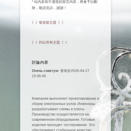
* 站內若有不適當的留言內容，將會予以刪
除，敬請見諒，謝謝！
》》發表新主題《《
》》列出所有主題《《
討論內容
Очень советую
發表於2026-04-27
15:06:48
Компания выполняет проектирование и
сборку электронных узлов. Инженеры
разрабатывают схемы и платы.
Производство осуществляется на
современном оборудовании. Готовые
изделия проходят тестирование. Это
обеспечивает стабильное качество: