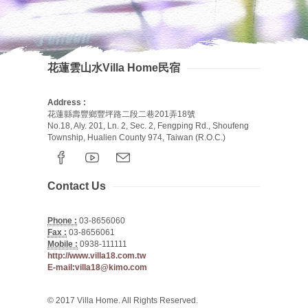
花蓮雲山水Villa Home民宿
Address :
花蓮縣壽豐鄉豐坪路二段二巷201弄18號
No.18, Aly. 201, Ln. 2, Sec. 2, Fengping Rd., Shoufeng
Township, Hualien County 974, Taiwan (R.O.C.)
Contact Us
Phone :
03-8656060
Fax :
03-8656061
Mobile :
0938-111111
http://www.villa18.com.tw
E-mail:villa18@kimo.com
© 2017 Villa Home. All Rights Reserved.