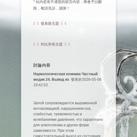
* 站內若有不適當的留言內容，將會予以刪
除，敬請見諒，謝謝！
》》發表新主題《《
》》列出所有主題《《
討論內容
Наркологическая клиника Частный
медик 24. Вывод из
發表於2026-05-06
19:42:52
Запой сопровождается выраженной
интоксикацией, нарушением сна,
слабостью, тревожностью и
колебаниями давления, что характерно
для алкоголизма и других форм
зависимости. При этом
самостоятельный выход из состояния