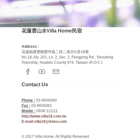
花蓮雲山水Villa Home民宿
Address :
花蓮縣壽豐鄉豐坪路二段二巷201弄18號
No.18, Aly. 201, Ln. 2, Sec. 2, Fengping Rd., Shoufeng
Township, Hualien County 974, Taiwan (R.O.C.)
Contact Us
Phone :
03-8656060
Fax :
03-8656061
Mobile :
0938-111111
http://www.villa18.com.tw
E-mail:villa18@kimo.com
© 2017 Villa Home. All Rights Reserved.