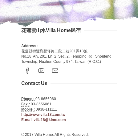
花蓮雲山水Villa Home民宿
Address :
花蓮縣壽豐鄉豐坪路二段二巷201弄18號
No.18, Aly. 201, Ln. 2, Sec. 2, Fengping Rd., Shoufeng
Township, Hualien County 974, Taiwan (R.O.C.)
Contact Us
Phone :
03-8656060
Fax :
03-8656061
Mobile :
0938-111111
http://www.villa18.com.tw
E-mail:villa18@kimo.com
© 2017 Villa Home. All Rights Reserved.